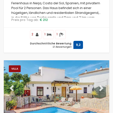
Ferienhaus in Nerja, Costa del Sol, Spanien, mit privatem
Pool für 2 Personen. Das Haus befindet sich in einer
hügeligen, ländlichen und residentialen Strandgegend,
in der Nähe von Restaurants und Bars und 3 km vom
Preis pro Tag ab:
€ 212
Strand La Torrecilla entfernt.
2
1
1
Durchschnittliche Bewertung
9,2
12 Bewertungen
VILLA
Previous
Next