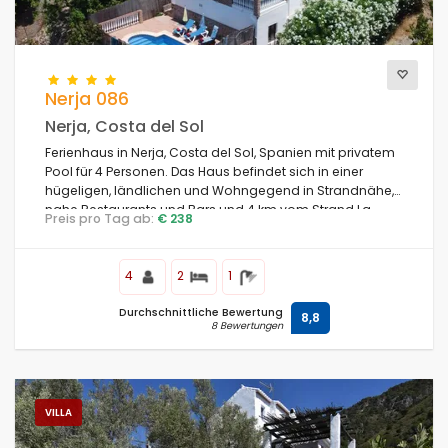
Nerja 086
Nerja, Costa del Sol
Ferienhaus in Nerja, Costa del Sol, Spanien mit privatem
Pool für 4 Personen. Das Haus befindet sich in einer
hügeligen, ländlichen und Wohngegend in Strandnähe,
nahe Restaurants und Bars und 4 km vom Strand La
Preis pro Tag ab:
€ 238
Torrecilla entfernt.
4
2
1
Durchschnittliche Bewertung
8,8
8 Bewertungen
VILLA