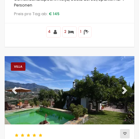
Personen
Preis pro Tag ab:
€ 145
Ihre Favoriten
Filter löschen
4
2
1
Beliebte Dienste
VILLA
Bedingungen
Previous
Next
Optionell
Entfernungen