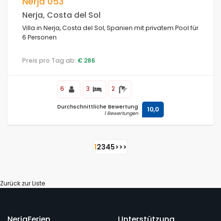
Nerja 053
Nerja, Costa del Sol
Villa in Nerja, Costa del Sol, Spanien mit privatem Pool für
6 Personen
Preis pro Tag ab:
€ 286
6
3
2
Durchschnittliche Bewertung
10,0
1 Bewertungen
1
2
3
4
5
>
>>
Zurück zur Liste
NerjaFerien
Unterstützung