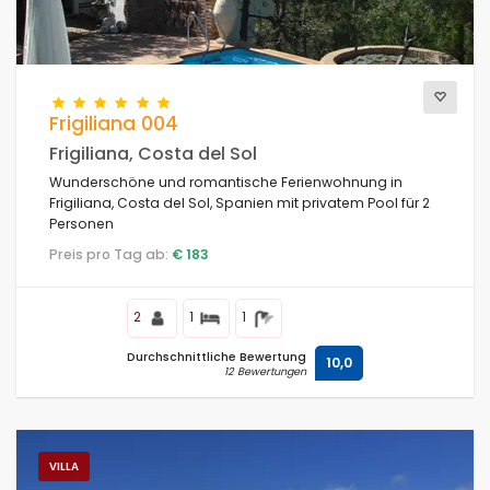
Am besten bewertete
(79)
Luxusimmobilien
(74)
Wochenende
(0)
Des monats
(0)
Frigiliana 004
Für die Familie
(22)
Frigiliana, Costa del Sol
Für Paare
(37)
Wunderschöne und romantische Ferienwohnung in
In Strandnähe
(9)
Frigiliana, Costa del Sol, Spanien mit privatem Pool für 2
Strandbereich
(12)
Personen
Am Golfplätze in
(2)
Preis pro Tag ab:
€ 183
Am Skigebiet
(0)
Im Stadtgebiet
(41)
2
1
1
ländlicher Umgebung
(46)
Durchschnittliche Bewertung
Halbpension
10,0
(0)
12 Bewertungen
Spezielle Ermäßigungen
(86)
VILLA