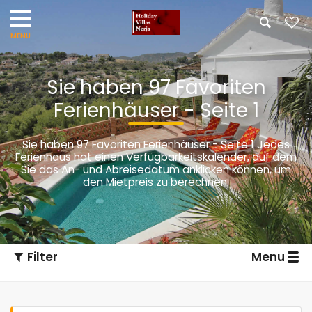
Sie haben 97 Favoriten
Ferienhäuser - Seite 1
Sie haben 97 Favoriten Ferienhäuser - Seite 1
Jedes
Ferienhaus hat einen Verfügbarkeitskalender, auf dem
Sie das An- und Abreisedatum anklicken können, um
den Mietpreis zu berechnen.
Filter
Menu