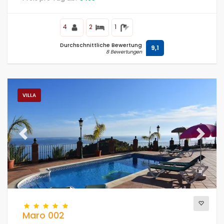
4
2
1
Durchschnittliche Bewertung
9,1
8 Bewertungen
VILLA
Previous
Next
Maro 002