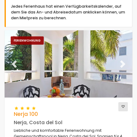
Jedes Ferienhaus hat einen Verfügbarkeitskalender, auf
dem Sie das An- und Abreisedatum anklicken können, um
den Mietpreis zu berechnen.
Art der Unterkunft
FERIENWOHNUNG
Personen
Previous
Next
Schlafzimmer
Badezimmer
Nerja 100
Nerja, Costa del Sol
Liebliche und komfortable Ferienwohnung mit
Ihre Auswahl
Gemeinschaftspool in Nerja, Costa del Sol, Spanien für 4
(97)