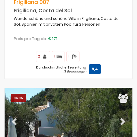
Frigiliana 007
Frigiliana, Costa del Sol
Wunderschöne und schöne Villa in Frigiliana, Costa del
Komfort
Sol, Spanien mit privatem Pool für 2 Personen
Preis pro Tag ab:
€ 171
Dienste
2
1
1
Durchschnittliche Bewertung
9,4
13 Bewertungen
Blicke
Zusätzliche
FINCA
Zuletzt aufgerufen
(0)
Ihre Favoriten
(97)
Previous
Next
Neuheiten
(0)