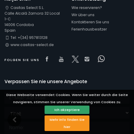
Casitas Select S.L.
Wie reservieren?
Calle Alcalá Zamora 32 Local
Wir über uns
1-C
Kontaktieren Sie uns
14006 Cordoba
Ferienhausbesitzer
Spain
Tel: +(34) 957813128
www.casitas-select.de
Visit our Facebook page
Visit our youtube page
Visit our x page
Visit our isnta
Visit our 
FOLGEN SIE UNS
Verpassen Sie nie unsere Angebote
Diese Webseite verwendet Cookies. Wenn Sie weiter durch die Seite
navigieren, stimmen Sie unserer Verwendung von Cookies zu.
Titel:
Ich akzeptiere
Mehr Info finden Sie
hier