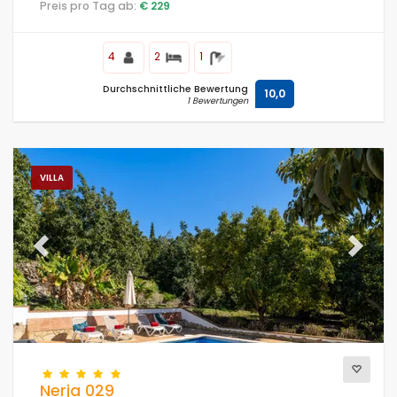
Preis pro Tag ab:
€ 229
4
2
1
Durchschnittliche Bewertung
10,0
1 Bewertungen
VILLA
Previous
Next
Nerja 029