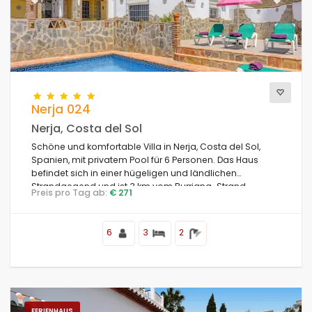
Previous
Next
Nerja 024
Nerja, Costa del Sol
Schöne und komfortable Villa in Nerja, Costa del Sol,
Spanien, mit privatem Pool für 6 Personen. Das Haus
befindet sich in einer hügeligen und ländlichen
Strandgegend und ist 3 km vom Burriana-Strand
Preis pro Tag ab:
€ 271
entfernt.
6
3
2
FERIENHAUS