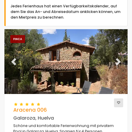
Jedes Ferienhaus hat einen Verfügbarkeitskalender, auf
dem Sie das An- und Abreisedatum anklicken können, um
den Mietpreis zu berechnen.
Art der Unterkunft
FINCA
Personen
Previous
Next
Schlafzimmer
Badezimmer
Aracena 006
Galaroza, Huelva
Schöne und komfortable Ferienwohnung mit privatem
Beliebte Dienste
Pool in Galaroza, Huelva, Spanien für 4 Personen