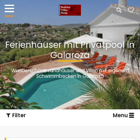
Ferienhäuser mit Privatpool in
Galaroza
Wunderschöne Landhäuser und Villen mit eigenem
Schwimmbecken in Galaroza
Filter
Menu