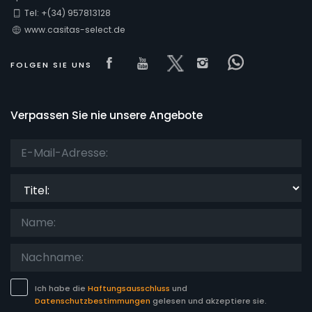
Tel: +(34) 957813128
www.casitas-select.de
Blicke
Visit our Facebook page
Visit our youtube page
Visit our x page
Visit our isnta
Visit our 
FOLGEN SIE UNS
Zusätzliche
Verpassen Sie nie unsere Angebote
Titel:
Ich habe die
Haftungsausschluss
und
Datenschutzbestimmungen
gelesen und akzeptiere sie.