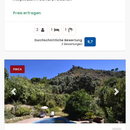
Preis erfragen
Bedingungen
2
1
1
Durchschnittliche Bewertung
9,7
3 Bewertungen
Optionell
FINCA
Entfernungen
Previous
Next
Komfort
Dienste