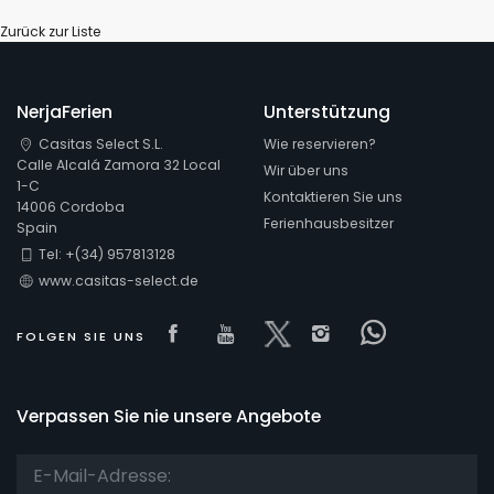
Zurück zur Liste
NerjaFerien
Unterstützung
Casitas Select S.L.
Wie reservieren?
Calle Alcalá Zamora 32 Local
Wir über uns
1-C
Kontaktieren Sie uns
14006 Cordoba
Ferienhausbesitzer
Spain
Tel: +(34) 957813128
www.casitas-select.de
Visit our Facebook page
Visit our youtube page
Visit our x page
Visit our isnta
Visit our 
FOLGEN SIE UNS
Verpassen Sie nie unsere Angebote