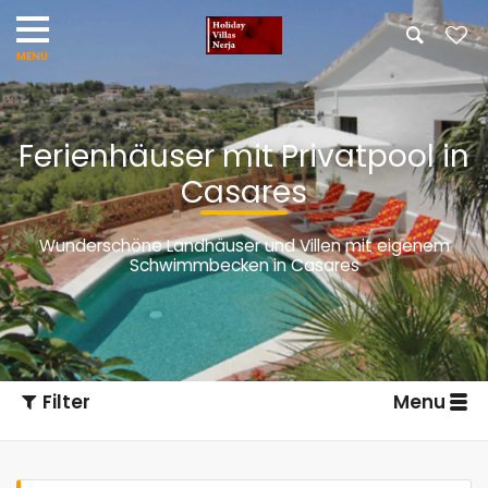
Ferienhäuser mit Privatpool in
Casares
Wunderschöne Landhäuser und Villen mit eigenem
Schwimmbecken in Casares
Filter
Menu