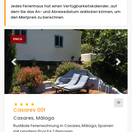
Jedes Ferienhaus hat einen Verfügbarkeitskalender, auf
dem Sie das An- und Abreisedatum anklicken können, um
den Mietpreis zu berechnen.
Art der Unterkunft
FINCA
Personen
Previous
Next
Schlafzimmer
Badezimmer
Casares 001
Casares, Málaga
Rustikale Ferienwohnung in Casares, Málaga, Spanien
Beliebte Dienste
mit privatem Pool für 2 Personen