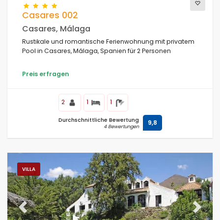
Casares 002
Blicke
Casares, Málaga
Rustikale und romantische Ferienwohnung mit privatem
Pool in Casares, Málaga, Spanien für 2 Personen
Zusätzliche
Preis erfragen
2
1
1
Durchschnittliche Bewertung
9,8
4 Bewertungen
VILLA
Previous
Next